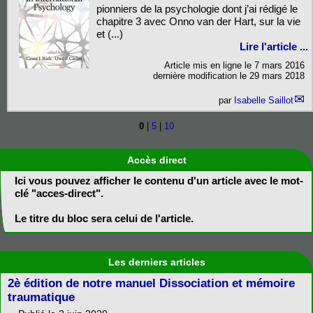
pionniers de la psychologie dont j’ai rédigé le
chapitre 3 avec Onno van der Hart, sur la vie
et (...)
Lire l'article ...
Article mis en ligne le
7 mars 2016
dernière modification le 29 mars 2018
par
Isabelle Saillot
0
|
5
|
10
Accès direct
Ici vous pouvez afficher le contenu d'un article avec le mot-
clé "acces-direct".
Le titre du bloc sera celui de l'article.
Les derniers articles
2è édition de notre manuel Dissociation et mémoire
traumatique