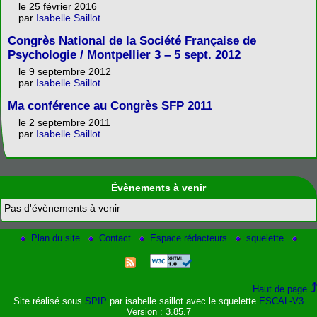
le 25 février 2016
par
Isabelle Saillot
Congrès National de la Société Française de
Psychologie / Montpellier 3 – 5 sept. 2012
le 9 septembre 2012
par
Isabelle Saillot
Ma conférence au Congrès SFP 2011
le 2 septembre 2011
par
Isabelle Saillot
Évènements à venir
Pas d'évènements à venir
Plan du site
Contact
Espace rédacteurs
squelette
Haut de page
Site réalisé sous
SPIP
par isabelle saillot avec le squelette
ESCAL-V3
Version : 3.85.7