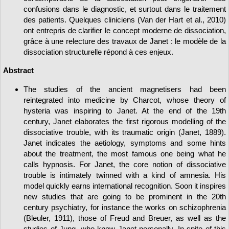
confusions dans le diagnostic, et surtout dans le traitement
des patients. Quelques cliniciens (Van der Hart et al., 2010)
ont entrepris de clarifier le concept moderne de dissociation,
grâce à une relecture des travaux de Janet : le modèle de la
dissociation structurelle répond à ces enjeux.
Abstract
The studies of the ancient magnetisers had been
reintegrated into medicine by Charcot, whose theory of
hysteria was inspiring to Janet. At the end of the 19th
century, Janet elaborates the first rigorous modelling of the
dissociative trouble, with its traumatic origin (Janet, 1889).
Janet indicates the aetiology, symptoms and some hints
about the treatment, the most famous one being what he
calls hypnosis. For Janet, the core notion of dissociative
trouble is intimately twinned with a kind of amnesia. His
model quickly earns international recognition. Soon it inspires
new studies that are going to be prominent in the 20th
century psychiatry, for instance the works on schizophrenia
(Bleuler, 1911), those of Freud and Breuer, as well as the
studies of Jung, who knew Janet personally. In spite of this