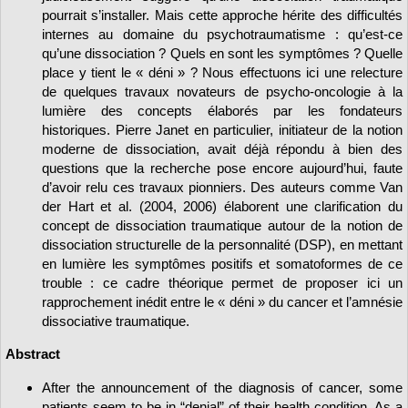
pourrait s’installer. Mais cette approche hérite des difficultés
internes au domaine du psychotraumatisme : qu’est-ce
qu’une dissociation ? Quels en sont les symptômes ? Quelle
place y tient le « déni » ? Nous effectuons ici une relecture
de quelques travaux novateurs de psycho-oncologie à la
lumière des concepts élaborés par les fondateurs
historiques. Pierre Janet en particulier, initiateur de la notion
moderne de dissociation, avait déjà répondu à bien des
questions que la recherche pose encore aujourd’hui, faute
d’avoir relu ces travaux pionniers. Des auteurs comme Van
der Hart et al. (2004, 2006) élaborent une clarification du
concept de dissociation traumatique autour de la notion de
dissociation structurelle de la personnalité (DSP), en mettant
en lumière les symptômes positifs et somatoformes de ce
trouble : ce cadre théorique permet de proposer ici un
rapprochement inédit entre le « déni » du cancer et l’amnésie
dissociative traumatique.
Abstract
After the announcement of the diagnosis of cancer, some
patients seem to be in “denial” of their health condition. As a