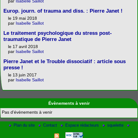
par
Isabelle Saillot
Europ. journ. of trauma and diss. : Pierre Janet !
le 19 mai 2018
par
Isabelle Saillot
Le traitement psychologique du stress post-
traumatique de Pierre Janet
le 17 avril 2018
par
Isabelle Saillot
Pierre Janet et le Trouble dissociatif : article sous
presse !
le 13 juin 2017
par
Isabelle Saillot
Évènements à venir
Pas d'évènements à venir
Plan du site
Contact
Espace rédacteurs
squelette