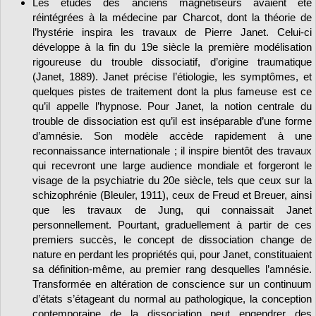
Les études des anciens magnétiseurs avaient été
réintégrées à la médecine par Charcot, dont la théorie de
l’hystérie inspira les travaux de Pierre Janet. Celui-ci
développe à la fin du 19e siècle la première modélisation
rigoureuse du trouble dissociatif, d’origine traumatique
(Janet, 1889). Janet précise l’étiologie, les symptômes, et
quelques pistes de traitement dont la plus fameuse est ce
qu’il appelle l’hypnose. Pour Janet, la notion centrale du
trouble de dissociation est qu’il est inséparable d’une forme
d’amnésie. Son modèle accède rapidement à une
reconnaissance internationale ; il inspire bientôt des travaux
qui recevront une large audience mondiale et forgeront le
visage de la psychiatrie du 20e siècle, tels que ceux sur la
schizophrénie (Bleuler, 1911), ceux de Freud et Breuer, ainsi
que les travaux de Jung, qui connaissait Janet
personnellement. Pourtant, graduellement à partir de ces
premiers succès, le concept de dissociation change de
nature en perdant les propriétés qui, pour Janet, constituaient
sa définition-même, au premier rang desquelles l’amnésie.
Transformée en altération de conscience sur un continuum
d’états s’étageant du normal au pathologique, la conception
contemporaine de la dissociation peut engendrer des