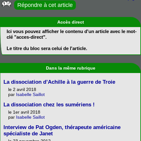
Répondre à cet article
Accès direct
Ici vous pouvez afficher le contenu d'un article avec le mot-
clé "acces-direct".
Le titre du bloc sera celui de l'article.
Dans la même rubrique
La dissociation d’Achille à la guerre de Troie
le 2 avril 2018
par
Isabelle Saillot
La dissociation chez les sumériens !
le 1er avril 2018
par
Isabelle Saillot
Interview de Pat Ogden, thérapeute américaine
spécialiste de Janet
le 23 novembre 2012