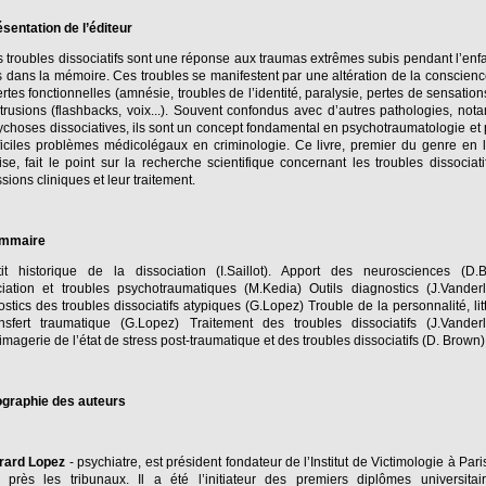
sentation de l’éditeur
 troubles dissociatifs sont une réponse aux traumas extrêmes subis pendant l’enf
 dans la mémoire. Ces troubles se manifestent par une altération de la conscien
rtes fonctionnelles (amnésie, troubles de l’identité, paralysie, pertes de sensations
trusions (flashbacks, voix...). Souvent confondus avec d’autres pathologies, no
ychoses dissociatives, ils sont un concept fondamental en psychotraumatologie et
ficiles problèmes médicolégaux en criminologie. Ce livre, premier du genre en
ise, fait le point sur la recherche scientifique concernant les troubles dissociati
sions cliniques et leur traitement.
mmaire
tit historique de la dissociation (I.Saillot). Apport des neurosciences (D.B
iation et troubles psychotraumatiques (M.Kedia) Outils diagnostics (J.Vander
stics des troubles dissociatifs atypiques (G.Lopez) Trouble de la personnalité, litt
ansfert traumatique (G.Lopez) Traitement des troubles dissociatifs (J.Vanderl
magerie de l’état de stress post-traumatique et des troubles dissociatifs (D. Brown)
ographie des auteurs
rard Lopez
- psychiatre, est président fondateur de l’Institut de Victimologie à Paris,
t près les tribunaux. Il a été l’initiateur des premiers diplômes universitai