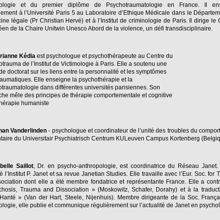
mologie et du premier diplôme de Psychotraumatologie en France. Il en
lement à l’Université Paris 5 au Laboratoire d’Ethique Médicale dans le Départe
ne légale (Pr Christian Hervé) et à l’Institut de criminologie de Paris. Il dirige le
en de la Chaire Unitwin Unesco Abord de la violence, un défi transdisciplinaire.
rianne Kédia
est psychologue et psychothérapeute au Centre du
trauma de l’Institut de Victimologie à Paris. Elle a soutenu une
de doctorat sur les liens entre la personnalité et les symptômes
raumatiques. Elle enseigne la psychothérapie et la
traumatologie dans différentes universités parisiennes. Son
he mêle des principes de thérapie comportementale et cognitive
thérapie humaniste
han Vanderlinden
- psychologue et coordinateur de l’unité des troubles du compo
taire du Universitair Psychiatrisch Centrum KULeuven Campus Kortenberg (Belgi
belle Saillot
, Dr. en psycho-anthropologie, est coordinatrice du Réseau Janet.
é l’Institut P. Janet et sa revue Janetian Studies. Elle travaille avec l’Eur. Soc. for
ociation dont elle a été membre fondatrice et représentante France. Elle a cont
hosis, Trauma and Dissociation » (Moskowitz, Schafer, Dorahy) et à la traduc
Hanté » (Van der Hart, Steele, Nijenhuis). Membre dirigeante de la Soc. Franç
logie, elle publie et communique régulièrement sur l’actualité de Janet en psychol