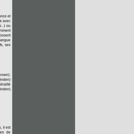
ance et
ce avec
...) ou
tamment
 posent
 langue
fs, ses
rown).
linden)
éralité
inden)
 il est
res de