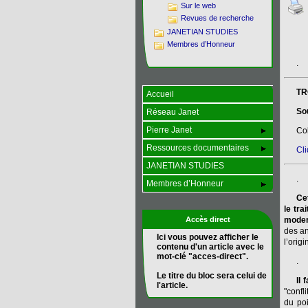
Sur le web
Revues de recherche
JANETIAN STUDIES
Membres d’Honneur
.
TR
Accueil
So
Réseau Janet
Pierre Janet
Col
Ressources documentaires
Cli
JANETIAN STUDIES
.
Membres d’Honneur
Ce
le tra
Accès direct
moder
des an
Ici vous pouvez afficher le
l’orig
contenu d'un article avec le
mot-clé "acces-direct".
.
Le titre du bloc sera celui de
Il 
l'article.
"confl
du poi