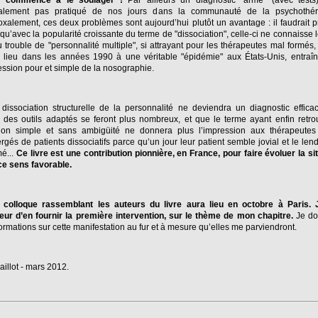
 commence à le soulager !
Par ailleurs un diagnostic "armé" (avec tests)
alement pas pratiqué de nos jours dans la communauté de la psychothér
xalement, ces deux problèmes sont aujourd’hui plutôt un avantage : il faudrait 
qu’avec la popularité croissante du terme de "dissociation", celle-ci ne connaisse le
u trouble de "personnalité multiple", si attrayant pour les thérapeutes mal formés, 
 lieu dans les années 1990 à une véritable "épidémie" aux États-Unis, entraîn
ssion pour et simple de la nosographie.
 dissociation structurelle de la personnalité ne deviendra un diagnostic effic
des outils adaptés se feront plus nombreux, et que le terme ayant enfin retr
ition simple et sans ambigüité ne donnera plus l’impression aux thérapeutes 
gés de patients dissociatifs parce qu’un jour leur patient semble jovial et le le
é...
Ce livre est une contribution pionnière, en France, pour faire évoluer la si
ce sens favorable.
 colloque rassemblant les auteurs du livre aura lieu en octobre à Paris. J
eur d’en fournir la première intervention, sur le thème de mon chapitre.
Je do
formations sur cette manifestation au fur et à mesure qu’elles me parviendront.
Saillot - mars 2012.