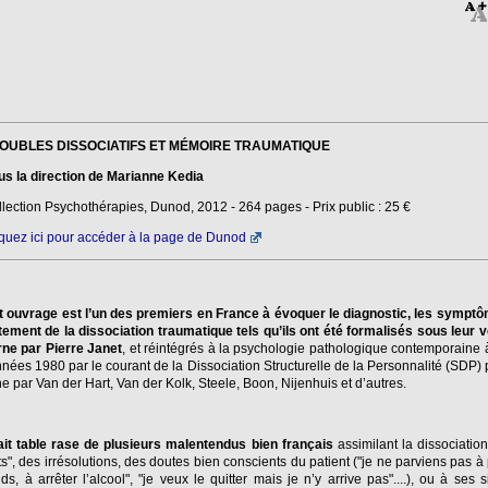
OUBLES DISSOCIATIFS ET MÉMOIRE TRAUMATIQUE
us la direction de Marianne Kedia
lection Psychothérapies, Dunod, 2012 - 264 pages - Prix public : 25 €
quez ici pour accéder à la page de Dunod
t ouvrage est l’un des premiers en France à évoquer le diagnostic, les symptô
itement de la dissociation traumatique tels qu’ils ont été formalisés sous leur 
ne par Pierre Janet
, et réintégrés à la psychologie pathologique contemporaine à
nées 1980 par le courant de la Dissociation Structurelle de la Personnalité (SDP) 
ine par Van der Hart, Van der Kolk, Steele, Boon, Nijenhuis et d’autres.
fait table rase de plusieurs malentendus bien français
assimilant la dissociatio
its", des irrésolutions, des doutes bien conscients du patient ("je ne parviens pas à
ds, à arrêter l’alcool", "je veux le quitter mais je n’y arrive pas"....), ou à ses 