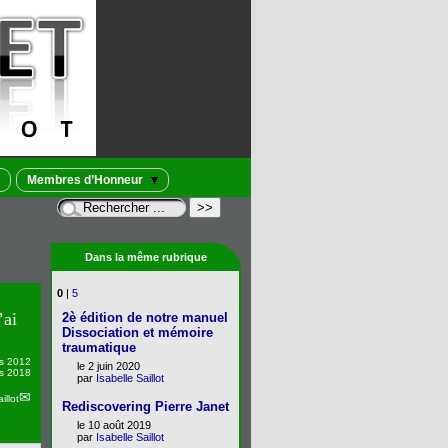
Membres d’Honneur
Dans la même rubrique
0
|
5
ai
2è édition de notre manuel
Dissociation et mémoire
traumatique
s 2012
le 2 juin 2020
rs 2018
par
Isabelle Saillot
illot
Rediscovering Pierre Janet
le 10 août 2019
par
Isabelle Saillot