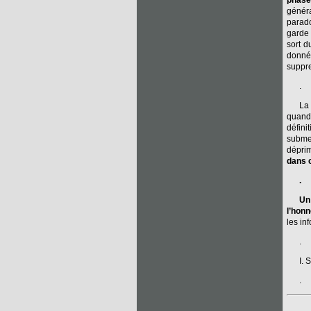
phase
génér
parado
garde 
sort d
donné
suppre
.
La
quand 
défin
submer
déprim
dans 
.
Un
l’honn
les in
.
I. 
.
.