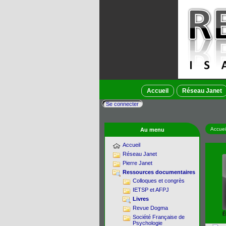
Accueil
Réseau Janet
Se connecter
Accuei
Au menu
Accueil
Réseau Janet
Pierre Janet
Ressources documentaires
Colloques et congrès
IETSP et AFPJ
Livres
Revue Dogma
Société Française de
Psychologie