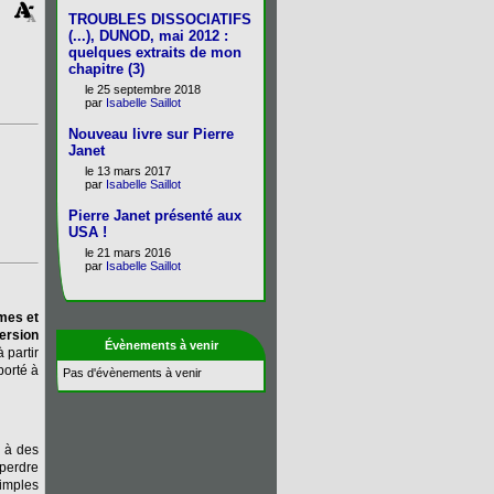
TROUBLES DISSOCIATIFS
(...), DUNOD, mai 2012 :
quelques extraits de mon
chapitre (3)
le 25 septembre 2018
par
Isabelle Saillot
Nouveau livre sur Pierre
Janet
le 13 mars 2017
par
Isabelle Saillot
Pierre Janet présenté aux
USA !
le 21 mars 2016
par
Isabelle Saillot
mes et
version
Évènements à venir
 partir
porté à
Pas d'évènements à venir
n à des
 perdre
simples