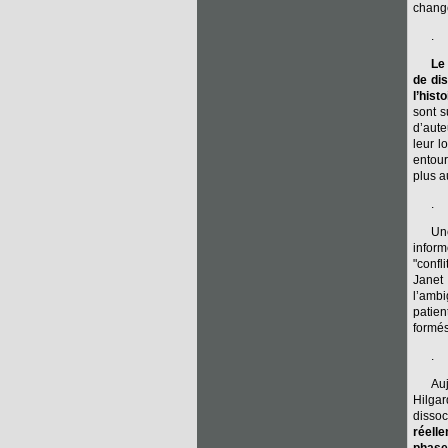
chang
.
Le
de dis
l’histo
sont s
d’aute
leur l
entour
plus a
.
Un
inform
"confl
Janet
l’ambi
patien
formés
.
Auj
Hilgar
dissoc
réell