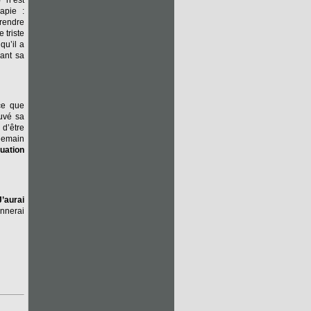
 n’est
apie :
prendre
 triste
qu’il a
ant sa
ace que
ouvé sa
d’être
ndemain
tuation
’aurai
nnerai