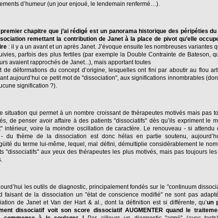
ements d’humeur (un jour enjoué, le lendemain renfermé…).
 premier chapitre que j’ai rédigé est un panorama historique des péripéties d
sociation remettant la contribution de Janet à la place de pivot qu’elle occu
ire
: il y a un avant et un après Janet. J’évoque ensuite les nombreuses variantes q
uivies, parfois des plus fertiles (par exemple la Double Contrainte de Bateson, 
urs avaient rapprochés de Janet...), mais apportant toutes
ot de déformations du concept d’origine, lesquelles ont fini par aboutir au flou art
ant aujourd’hui ce petit mot de "dissociation", aux significations innombrables (do
ucune signification ?).
e situation qui permet à un nombre croissant de thérapeutes motivés mais pas t
és, de penser avoir affaire à des patients "dissociatifs" dès qu’ils expriment le 
it" intérieur, voire la moindre oscillation de caractère. Le renouveau - si attendu
 - du thème de la dissociation est donc hélas en partie soutenu, aujourd’hu
güité du terme lui-même, lequel, mal défini, démultiplie considérablement le no
ts "dissociatifs" aux yeux des thérapeutes les plus motivés, mais pas toujours le
.
ourd’hui les outils de diagnostic, principalement fondés sur le "continuum dissocia
d faisant de la dissociation un "état de conscience modifié" ne sont pas adapt
iation de Janet et Van der Hart & al., dont la définition est si différente, qu’
un 
ement dissociatif voit son score dissociatif AUGMENTER quand le traiteme