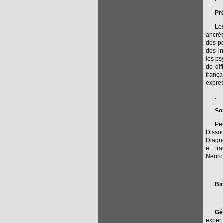
Pré
Les
ancrés
des pe
des in
les ps
de dif
frança
expres
.
So
Pe
Dissoc
Diagno
et tr
Neuroi
.
Bi
.
Gé
exper