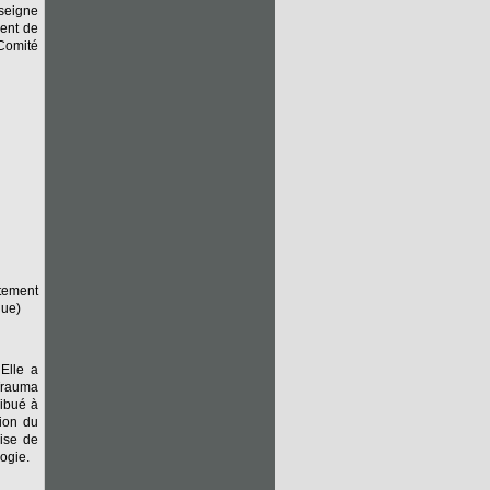
seigne
ment de
 Comité
rtement
que)
 Elle a
 Trauma
ribué à
tion du
aise de
ogie.