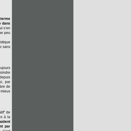
u terme
pe dans
ui s’en
que peu
istique
nc sans
oujours
moindre
 depuis
i, par
mbre de
s mieux
tif" de
és à la
patient
nt par