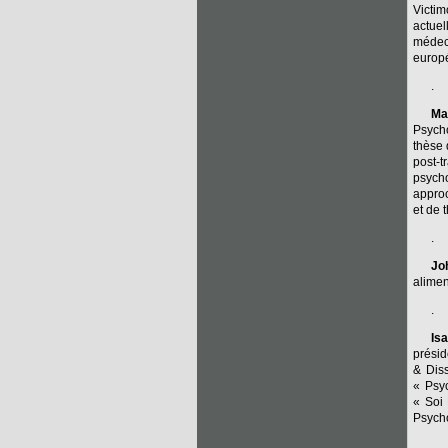
Victi
actuel
médeci
europé
.
Ma
Psycho
thèse 
post-t
psycho
approc
et de 
.
Jo
alimen
.
Isa
présid
& Diss
« Psyc
« Soi 
Psycho
.