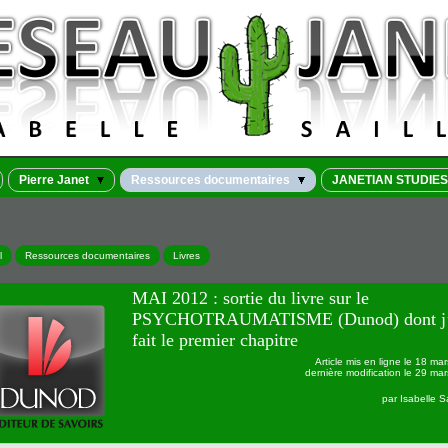
Pierre Janet
Ressources documentaires
JANETIAN STUDIES
l
Ressources documentaires
Livres
MAI 2012 : sortie du livre sur le
PSYCHOTRAUMATISME (Dunod) dont j’
fait le premier chapitre
Article mis en ligne le
18 mar
dernière modification le 29 ma
par
Isabelle Sa