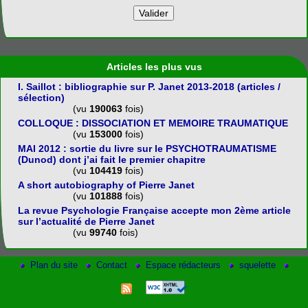
Articles les plus vus
I. Saillot : bibliographie sur P. Janet 2013-2018 (articles /
sélection)
(vu
190063
fois)
COLLOQUE : DISSOCIATION ET MEMOIRE TRAUMATIQUE
(vu
153000
fois)
MAI 2012 : sortie du livre sur le PSYCHOTRAUMATISME
(Dunod) dont j’ai fait le premier chapitre
(vu
104419
fois)
A short autobiography of Pierre Janet
(vu
101888
fois)
La revue Psychologie Française accepte mon 2ème article
sur l’actualité de Pierre Janet
(vu
99740
fois)
Plan du site
Contact
Espace rédacteurs
squelette