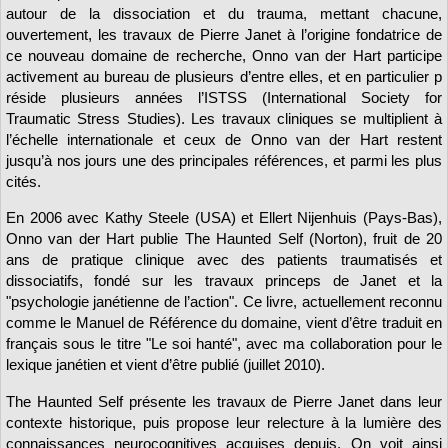
autour de la dissociation et du trauma, mettant chacune,
ouvertement, les travaux de Pierre Janet à l’origine fondatrice de
ce nouveau domaine de recherche, Onno van der Hart participe
activement au bureau de plusieurs d’entre elles, et en particulier p
réside plusieurs années l’ISTSS (International Society for
Traumatic Stress Studies). Les travaux cliniques se multiplient à
l’échelle internationale et ceux de Onno van der Hart restent
jusqu’à nos jours une des principales références, et parmi les plus
cités.
En 2006 avec Kathy Steele (USA) et Ellert Nijenhuis (Pays-Bas),
Onno van der Hart publie The Haunted Self (Norton), fruit de 20
ans de pratique clinique avec des patients traumatisés et
dissociatifs, fondé sur les travaux princeps de Janet et la
"psychologie janétienne de l’action". Ce livre, actuellement reconnu
comme le Manuel de Référence du domaine, vient d’être traduit en
français sous le titre "Le soi hanté", avec ma collaboration pour le
lexique janétien et vient d’être publié (juillet 2010).
The Haunted Self présente les travaux de Pierre Janet dans leur
contexte historique, puis propose leur relecture à la lumière des
connaissances neurocognitives acquises depuis. On voit ainsi