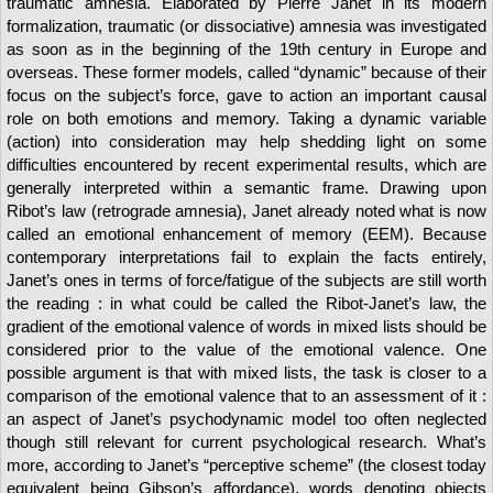
traumatic amnesia. Elaborated by Pierre Janet in its modern
formalization, traumatic (or dissociative) amnesia was investigated
as soon as in the beginning of the 19th century in Europe and
overseas. These former models, called “dynamic” because of their
focus on the subject’s force, gave to action an important causal
role on both emotions and memory. Taking a dynamic variable
(action) into consideration may help shedding light on some
difficulties encountered by recent experimental results, which are
generally interpreted within a semantic frame. Drawing upon
Ribot’s law (retrograde amnesia), Janet already noted what is now
called an emotional enhancement of memory (EEM). Because
contemporary interpretations fail to explain the facts entirely,
Janet’s ones in terms of force/fatigue of the subjects are still worth
the reading : in what could be called the Ribot-Janet’s law, the
gradient of the emotional valence of words in mixed lists should be
considered prior to the value of the emotional valence. One
possible argument is that with mixed lists, the task is closer to a
comparison of the emotional valence that to an assessment of it :
an aspect of Janet’s psychodynamic model too often neglected
though still relevant for current psychological research. What’s
more, according to Janet’s “perceptive scheme” (the closest today
equivalent being Gibson’s affordance), words denoting objects