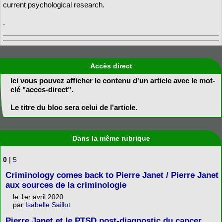
current psychological research.
.
Accès direct
Ici vous pouvez afficher le contenu d'un article avec le mot-
clé "acces-direct".
Le titre du bloc sera celui de l'article.
Dans la même rubrique
0
|
5
Criminology comes back to Pierre Janet / Pierre Janet
aux sources de la criminologie
le 1er avril 2020
par
Isabelle Saillot
Pierre Janet et le PTSD post-diagnostic du cancer