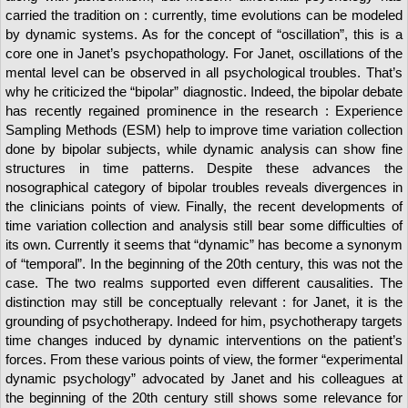
carried the tradition on : currently, time evolutions can be modeled
by dynamic systems. As for the concept of “oscillation”, this is a
core one in Janet’s psychopathology. For Janet, oscillations of the
mental level can be observed in all psychological troubles. That’s
why he criticized the “bipolar” diagnostic. Indeed, the bipolar debate
has recently regained prominence in the research : Experience
Sampling Methods (ESM) help to improve time variation collection
done by bipolar subjects, while dynamic analysis can show fine
structures in time patterns. Despite these advances the
nosographical category of bipolar troubles reveals divergences in
the clinicians points of view. Finally, the recent developments of
time variation collection and analysis still bear some difficulties of
its own. Currently it seems that “dynamic” has become a synonym
of “temporal”. In the beginning of the 20th century, this was not the
case. The two realms supported even different causalities. The
distinction may still be conceptually relevant : for Janet, it is the
grounding of psychotherapy. Indeed for him, psychotherapy targets
time changes induced by dynamic interventions on the patient’s
forces. From these various points of view, the former “experimental
dynamic psychology” advocated by Janet and his colleagues at
the beginning of the 20th century still shows some relevance for