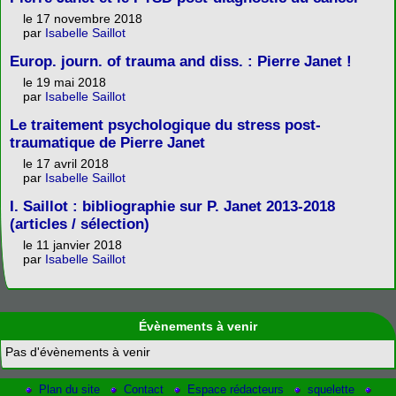
le 17 novembre 2018
par
Isabelle Saillot
Europ. journ. of trauma and diss. : Pierre Janet !
le 19 mai 2018
par
Isabelle Saillot
Le traitement psychologique du stress post-
traumatique de Pierre Janet
le 17 avril 2018
par
Isabelle Saillot
I. Saillot : bibliographie sur P. Janet 2013-2018
(articles / sélection)
le 11 janvier 2018
par
Isabelle Saillot
Évènements à venir
Pas d'évènements à venir
Plan du site
Contact
Espace rédacteurs
squelette