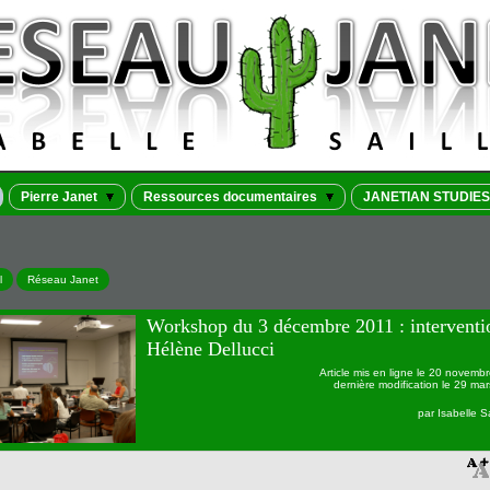
Pierre Janet
Ressources documentaires
JANETIAN STUDIES
l
Réseau Janet
Workshop du 3 décembre 2011 : interventi
Hélène Dellucci
Article mis en ligne le
20 novembr
dernière modification le 29 ma
par
Isabelle Sa