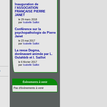
Inauguration de
l’ASSOCIATION
FRANÇAISE PIERRE
JANET
le 29 mars 2018
par
Isabelle Saillot
Conférence sur la
psychopathologie de Pierre
Janet
le 23 mai 2017
par
Isabelle Saillot
La revue Dogma,
dorénavant animée par L.
Oulahbib et I. Saillot
le 6 février 2017
par
Isabelle Saillot
Évènements à venir
Pas d'évènements à venir