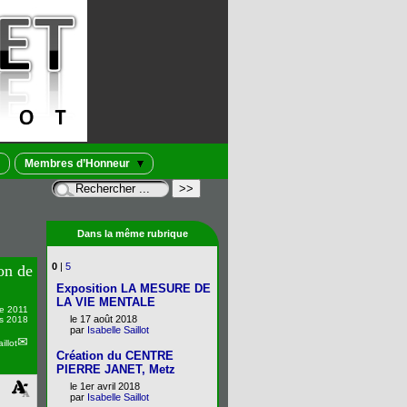
Membres d’Honneur
Dans la même rubrique
0
|
5
on de
Exposition LA MESURE DE
LA VIE MENTALE
e 2011
le 17 août 2018
rs 2018
par
Isabelle Saillot
illot
Création du CENTRE
PIERRE JANET, Metz
le 1er avril 2018
par
Isabelle Saillot