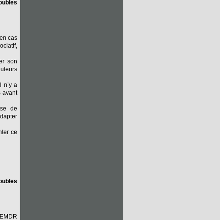
oubles
 en cas
ciatif,
per son
auteurs
l n’y a
s avant
ase de
adapter
ter ce
oubles
 l’EMDR