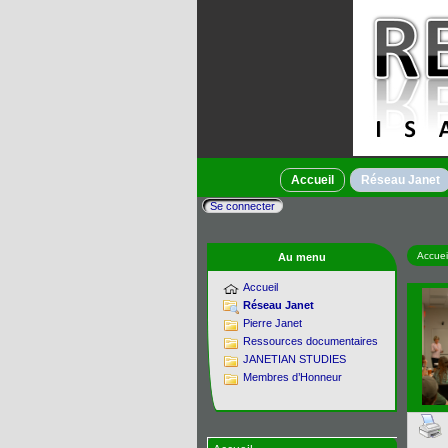
Accueil
Réseau Janet
Se connecter
Accuei
Au menu
Accueil
Réseau Janet
Pierre Janet
Ressources documentaires
JANETIAN STUDIES
Membres d’Honneur