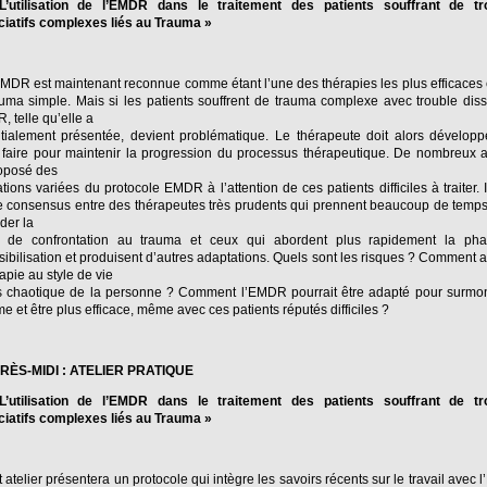
L’utilisation de l’EMDR dans le traitement des patients souffrant de tr
ciatifs complexes liés au Trauma »
EMDR est maintenant reconnue comme étant l’une des thérapies les plus efficaces
uma simple. Mais si les patients souffrent de trauma complexe avec trouble disso
, telle qu’elle a
itialement présentée, devient problématique. Le thérapeute doit alors dévelop
 faire pour maintenir la progression du processus thérapeutique. De nombreux 
roposé des
tions variées du protocole EMDR à l’attention de ces patients difficiles à traiter. I
 consensus entre des thérapeutes très prudents qui prennent beaucoup de temp
der la
 de confrontation au trauma et ceux qui abordent plus rapidement la ph
ibilisation et produisent d’autres adaptations. Quels sont les risques ? Comment 
rapie au style de vie
is chaotique de la personne ? Comment l’EMDR pourrait être adapté pour surmon
e et être plus efficace, même avec ces patients réputés difficiles ?
RÈS-MIDI : ATELIER PRATIQUE
L’utilisation de l’EMDR dans le traitement des patients souffrant de tr
ciatifs complexes liés au Trauma »
 atelier présentera un protocole qui intègre les savoirs récents sur le travail avec