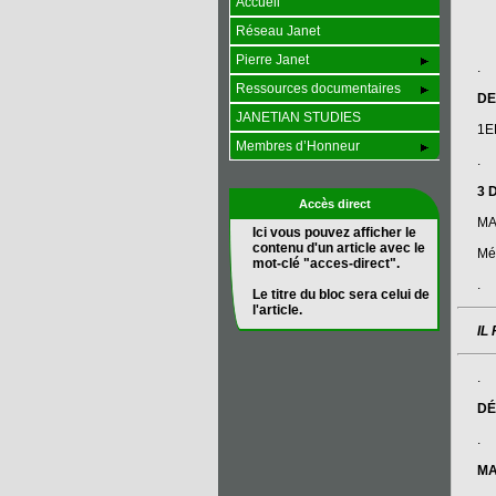
Accueil
Réseau Janet
Pierre Janet
.
Ressources documentaires
DE
JANETIAN STUDIES
1E
Membres d’Honneur
.
3 
Accès direct
MA
Ici vous pouvez afficher le
contenu d'un article avec le
Mét
mot-clé "acces-direct".
.
Le titre du bloc sera celui de
l'article.
IL
.
DÉ
.
MA