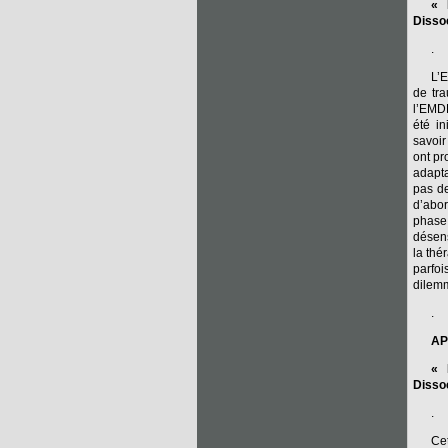
« 
Disso
.
L’
de tra
l’EMDR
été in
savoir
ont p
adapta
pas de
d’abor
phase
désens
la thé
parfo
dilemm
.
AP
« 
Disso
.
Cet