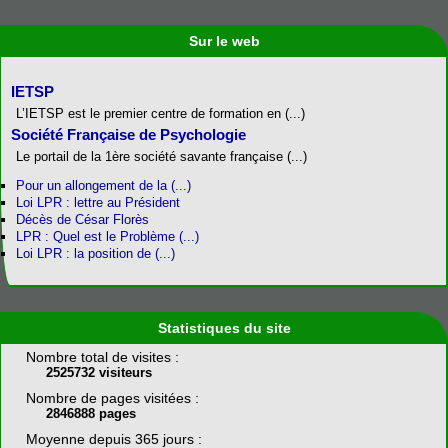
Sur le web
IETSP
L’IETSP est le premier centre de formation en (...)
Société Française de Psychologie
Le portail de la 1ère société savante française (...)
Pour un allongement de la (...)
Loi LPR : lettre au Président
Décès de César Florès
LPR : Quel est le Problème (...)
Loi LPR : la position de (...)
Statistiques du site
Nombre total de visites :
2525732 visiteurs
Nombre de pages visitées :
2846888 pages
Moyenne depuis 365 jours :