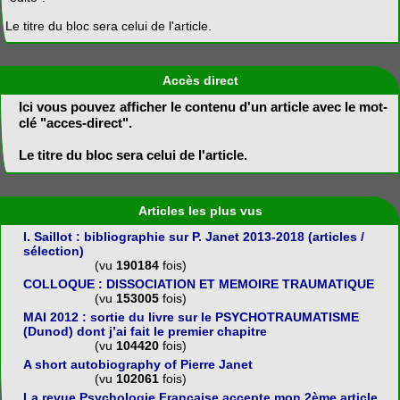
Le titre du bloc sera celui de l'article.
Accès direct
Ici vous pouvez afficher le contenu d'un article avec le mot-
clé "acces-direct".
Le titre du bloc sera celui de l'article.
Articles les plus vus
I. Saillot : bibliographie sur P. Janet 2013-2018 (articles /
sélection)
(vu
190184
fois)
COLLOQUE : DISSOCIATION ET MEMOIRE TRAUMATIQUE
(vu
153005
fois)
MAI 2012 : sortie du livre sur le PSYCHOTRAUMATISME
(Dunod) dont j’ai fait le premier chapitre
(vu
104420
fois)
A short autobiography of Pierre Janet
(vu
102061
fois)
La revue Psychologie Française accepte mon 2ème article