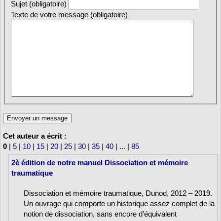
Sujet (obligatoire)
Texte de votre message (obligatoire)
Cet auteur a écrit :
0
|
5
|
10
|
15
|
20
|
25
|
30
|
35
|
40
|
...
|
85
2è édition de notre manuel Dissociation et mémoire
traumatique
Dissociation et mémoire traumatique, Dunod, 2012 – 2019.
Un ouvrage qui comporte un historique assez complet de la
notion de dissociation, sans encore d’équivalent