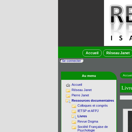
Accueil
Réseau Janet
Se connecter
Accuei
Au menu
Accueil
Livr
Réseau Janet
Pierre Janet
Ressources documentaires
Colloques et congrès
IETSP et AFPJ
Livres
Revue Dogma
Société Française de
Psychologie