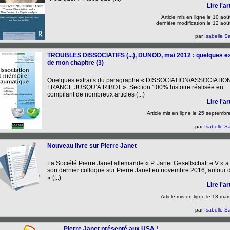
Lire l'art
Article mis en ligne le
10 aoû
dernière modification le 12 ao
par
Isabelle Sa
TROUBLES DISSOCIATIFS (...), DUNOD, mai 2012 : quelques ex
de mon chapitre (3)
Quelques extraits du paragraphe « DISSOCIATION/ASSOCIATIO
FRANCE JUSQU’À RIBOT ». Section 100% histoire réalisée en
compilant de nombreux articles (...)
Lire l'art
Article mis en ligne le
25 septembr
par
Isabelle Sa
Nouveau livre sur Pierre Janet
La Société Pierre Janet allemande « P. Janet Gesellschaft e.V » a
son dernier colloque sur Pierre Janet en novembre 2016, autour 
« (...)
Lire l'art
Article mis en ligne le
13 mar
par
Isabelle Sa
Pierre Janet présenté aux USA !