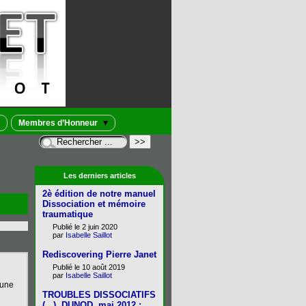
Membres d’Honneur
Les derniers articles
2è édition de notre manuel
Dissociation et mémoire
traumatique
Publié le 2 juin 2020
par
Isabelle Saillot
Rediscovering Pierre Janet
Publié le 10 août 2019
par
Isabelle Saillot
’une
TROUBLES DISSOCIATIFS
(...), DUNOD, mai 2012 :