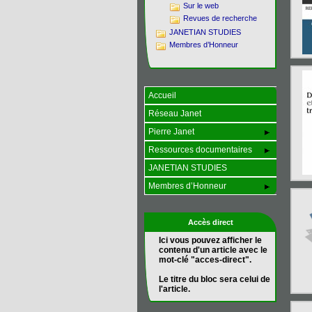
Sur le web
Revues de recherche
JANETIAN STUDIES
Membres d’Honneur
Accueil
Réseau Janet
Pierre Janet
Ressources documentaires
JANETIAN STUDIES
Membres d’Honneur
Accès direct
Ici vous pouvez afficher le
contenu d'un article avec le
mot-clé "acces-direct".
Le titre du bloc sera celui de
l'article.