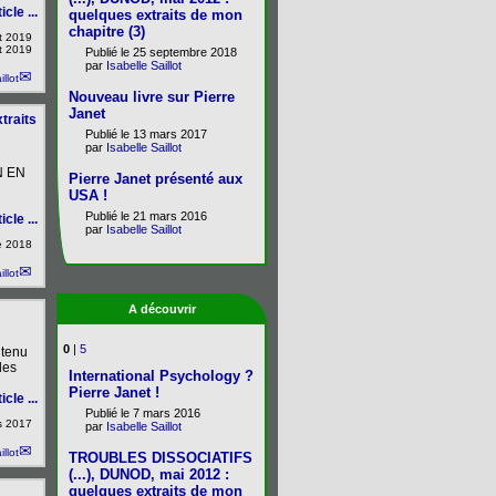
icle ...
quelques extraits de mon
chapitre (3)
t 2019
ût 2019
Publié le 25 septembre 2018
par
Isabelle Saillot
illot
Nouveau livre sur Pierre
Janet
traits
Publié le 13 mars 2017
par
Isabelle Saillot
N EN
Pierre Janet présenté aux
USA !
Publié le 21 mars 2016
icle ...
par
Isabelle Saillot
e 2018
illot
A découvrir
0
|
5
 tenu
des
International Psychology ?
Pierre Janet !
icle ...
Publié le 7 mars 2016
s 2017
par
Isabelle Saillot
illot
TROUBLES DISSOCIATIFS
(...), DUNOD, mai 2012 :
quelques extraits de mon