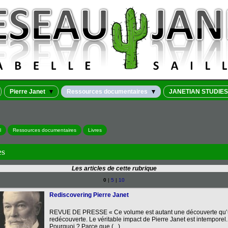
Pierre Janet
Ressources documentaires
JANETIAN STUDIES
l
Ressources documentaires
Livres
es
Les articles de cette rubrique
0
|
5
|
10
Rediscovering Pierre Janet
REVUE DE PRESSE « Ce volume est autant une découverte qu
redécouverte. Le véritable impact de Pierre Janet est intemporel.
Pourquoi ? Parce que (...)