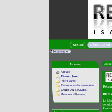
Accueil
Réseau Janet
Se connecter
Accuei
Au menu
Accueil
Réseau Janet
Pierre Janet
Ressources documentaires
Réseau
JANETIAN STUDIES
BIEN
Membres d’Honneur
Le Rése
contrib
Faceboo