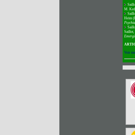
Saillo
M. Kedi
Saillo
Heim (
Psychia
Saill
Saillot
Emergin
ARTIC
Voir ma