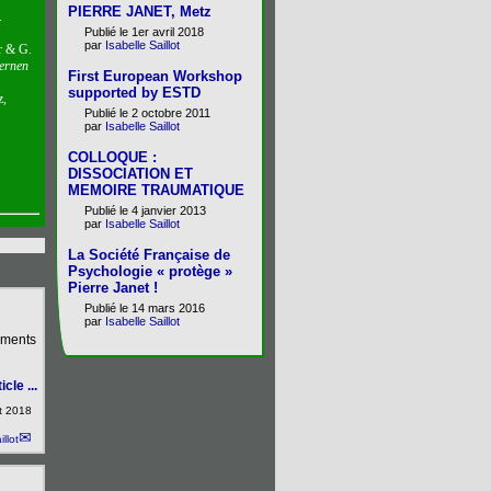
PIERRE JANET, Metz
.
Publié le 1er avril 2018
par
Isabelle Saillot
er & G.
dernen
First European Workshop
supported by ESTD
z,
Publié le 2 octobre 2011
par
Isabelle Saillot
COLLOQUE :
DISSOCIATION ET
MEMOIRE TRAUMATIQUE
Publié le 4 janvier 2013
par
Isabelle Saillot
La Société Française de
Psychologie « protège »
Pierre Janet !
Publié le 14 mars 2016
par
Isabelle Saillot
uments
icle ...
t 2018
illot