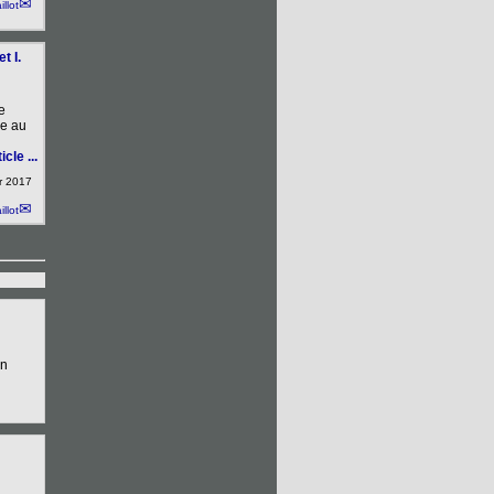
illot
t I.
e
ue au
icle ...
er 2017
illot
un