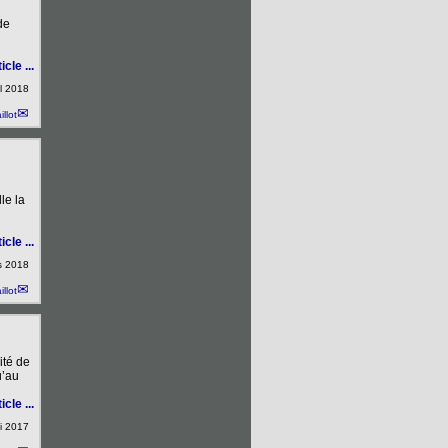
de
icle ...
il 2018
illot
le la
icle ...
s 2018
illot
ité de
u’au
icle ...
i 2017