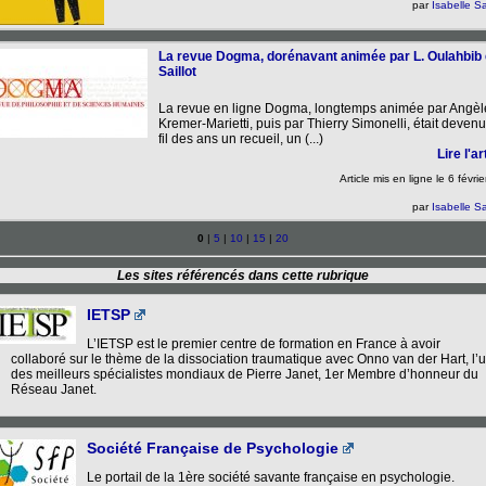
par
Isabelle Sa
La revue Dogma, dorénavant animée par L. Oulahbib e
Saillot
La revue en ligne Dogma, longtemps animée par Angèl
Kremer-Marietti, puis par Thierry Simonelli, était deven
fil des ans un recueil, un (...)
Lire l'art
Article mis en ligne le
6 févri
par
Isabelle Sa
0
|
5
|
10
|
15
|
20
Les sites référencés dans cette rubrique
IETSP
L’IETSP est le premier centre de formation en France à avoir
collaboré sur le thème de la dissociation traumatique avec Onno van der Hart, l’
des meilleurs spécialistes mondiaux de Pierre Janet, 1er Membre d’honneur du
Réseau Janet.
Société Française de Psychologie
Le portail de la 1ère société savante française en psychologie.