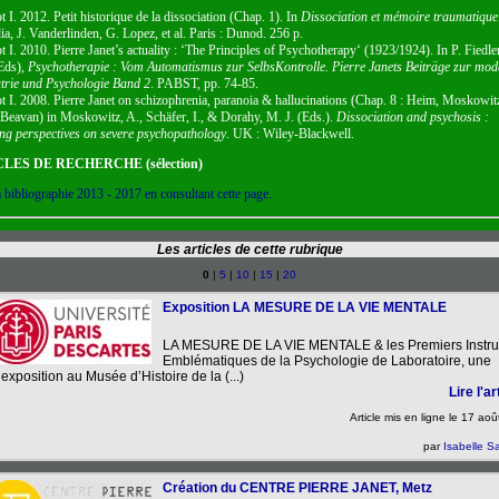
t I. 2012. Petit historique de la dissociation (Chap. 1). In
Dissociation et mémoire traumatique
a, J. Vanderlinden, G. Lopez, et al. Paris : Dunod. 256 p.
t I. 2010. Pierre Janet’s actuality : ‘The Principles of Psychotherapy‘ (1923/1924). In P. Fiedl
Eds),
Psychotherapie : Vom Automatismus zur SelbsKontrolle. Pierre Janets Beiträge zur mo
trie und Psychologie Band 2
. PABST, pp. 74-85.
ot I. 2008. Pierre Janet on schizophrenia, paranoia & hallucinations (Chap. 8 : Heim, Moskowit
, Beavan) in Moskowitz, A., Schäfer, I., & Dorahy, M. J. (Eds.).
Dissociation and psychosis :
g perspectives on severe psychopathology
. UK : Wiley-Blackwell.
LES DE RECHERCHE (sélection)
 bibliographie 2013 - 2017 en consultant cette page.
Les articles de cette rubrique
0
|
5
|
10
|
15
|
20
Exposition LA MESURE DE LA VIE MENTALE
LA MESURE DE LA VIE MENTALE & les Premiers Instr
Emblématiques de la Psychologie de Laboratoire, une
exposition au Musée d’Histoire de la (...)
Lire l'art
Article mis en ligne le
17 aoû
par
Isabelle Sa
Création du CENTRE PIERRE JANET, Metz