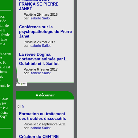
FRANÇAISE PIERRE
JANET
Publié le 29 mars 2018
ice.
par
Isabelle Saillot
re de
ion de
Conférence sur la
e le
psychopathologie de Pierre
e fonde
Janet
 Elle
Publié le 23 mai 2017
r la
par
Isabelle Saillot
trice en
La revue Dogma,
an
dorénavant animée par L.
ec P.
Oulahbib et I. Saillot
lle est
Publié le 6 février 2017
siums
par
Isabelle Saillot
et,
e
emis le
A découvrir
s. She
y for
0
|
5
e is a
ticles
Formation au traitement
Self”
des troubles dissociatifs
Publié le 12 septembre 2011
par
Isabelle Saillot
Création du CENTRE