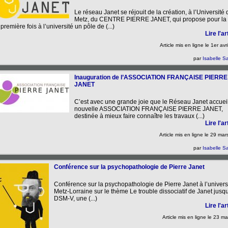
Le réseau Janet se réjouit de la création, à l’Université 
Metz, du CENTRE PIERRE JANET, qui propose pour la
première fois à l’université un pôle de (...)
Lire l'art
Article mis en ligne le
1er avr
par
Isabelle Sa
Inauguration de l’ASSOCIATION FRANÇAISE PIERRE
JANET
C’est avec une grande joie que le Réseau Janet accueil
nouvelle ASSOCIATION FRANÇAISE PIERRE JANET,
destinée à mieux faire connaître les travaux (...)
Lire l'art
Article mis en ligne le
29 mar
par
Isabelle Sa
Conférence sur la psychopathologie de Pierre Janet
Conférence sur la psychopathologie de Pierre Janet à l’univers
Metz-Lorraine sur le thème Le trouble dissociatif de Janet jusq
DSM-V, une (...)
Lire l'art
Article mis en ligne le
23 ma