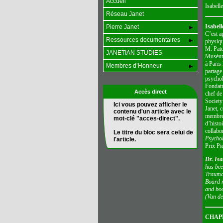
Accueil
Isabelle
Réseau Janet
Isabell
Pierre Janet
C’est a
Ressources documentaires
physiqu
M. Pato
JANETIAN STUDIES
Muséum 
à Paris
Membres d’Honneur
partage
psychol
Fondatr
Accès direct
chef de
Society
Ici vous pouvez afficher le
Janet, 
contenu d'un article avec le
membre 
mot-clé "acces-direct".
d’histo
collabo
Le titre du bloc sera celui de
Psychol
l'article.
Prix Pi
Dr. Isa
has bee
Trauma 
Board m
and boo
(Van de
CHAPI