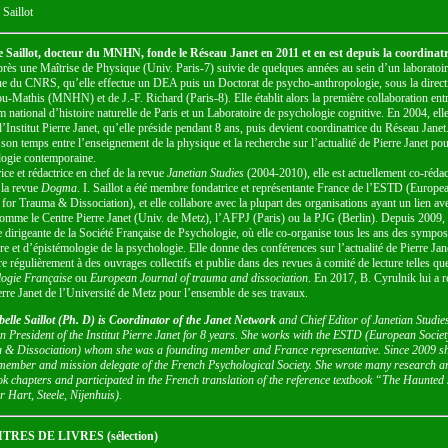
 Saillot
e Saillot, docteur du MNHN, fonde le Réseau Janet en 2011 et en est depuis la coordinatr
près une Maîtrise de Physique (Univ. Paris-7) suivie de quelques années au sein d’un laboratoi
e du CNRS, qu’elle effectue un DEA puis un Doctorat de psycho-anthropologie, sous la direct
u-Mathis (MNHN) et de J.-F. Richard (Paris-8). Elle établit alors la première collaboration entr
national d’histoire naturelle de Paris et un Laboratoire de psychologie cognitive. En 2004, ell
 l’Institut Pierre Janet, qu’elle préside pendant 8 ans, puis devient coordinatrice du Réseau Janet.
 son temps entre l’enseignement de la physique et la recherche sur l’actualité de Pierre Janet pou
ogie contemporaine.
ice et rédactrice en chef de la revue
Janetian Studies
(2004-2010), elle est actuellement co-rédac
 la revue
Dogma
. I. Saillot a été membre fondatrice et représentante France de l’ESTD (Europe
 for Trauma & Dissociation), et elle collabore avec la plupart des organisations ayant un lien av
comme le Centre Pierre Janet (Univ. de Metz), l’AFPJ (Paris) ou la PJG (Berlin). Depuis 2009, e
dirigeante de la Société Française de Psychologie, où elle co-organise tous les ans des sympo
ire et d’épistémologie de la psychologie. Elle donne des conférences sur l’actualité de Pierre Jan
re régulièrement à des ouvrages collectifs et publie dans des revues à comité de lecture telles qu
ogie Française
ou
European Journal of trauma and dissociation
. En 2017, B. Cyrulnik lui a r
erre Janet de l’Université de Metz pour l’ensemble de ses travaux.
belle Saillot (Ph. D) is Coordinator of the Janet Network
and Chief Editor of Janetian Studie
n President of the Institut Pierre Janet for 8 years. She works with the ESTD (European Societ
& Dissociation) whom she was a founding member and France representative. Since 2009 sh
ember and mission delegate of the French Psychological Society. She wrote many research ar
k chapters and participated in the French translation of the reference textbook “The Haunted 
r Hart, Steele, Nijenhuis).
TRES DE LIVRES (sélection)