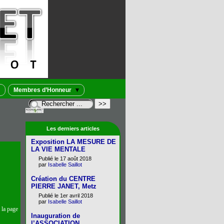
Membres d’Honneur
Les derniers articles
Exposition LA MESURE DE
LA VIE MENTALE
Publié le 17 août 2018
par
Isabelle Saillot
Création du CENTRE
PIERRE JANET, Metz
Publié le 1er avril 2018
par
Isabelle Saillot
 la page
Inauguration de
l’ASSOCIATION