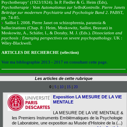
Psychotherapy‘ (1923/1924). In P. Fiedler & G. Heim (Eds),
Psychotherapie : Vom Automatismus zur SelbsKontrolle. Pierre Janets
Beiträge zur modernen Psychiatrie und Psychologie Band 2
. PABST,
pp. 74-85.
Saillot I. 2008. Pierre Janet on schizophrenia, paranoia &
hallucinations (Chap. 8 : Heim, Moskowitz, Saillot, Beavan) in
Moskowitz, A., Schäfer, I., & Dorahy, M. J. (Eds.).
Dissociation and
psychosis : Emerging perspectives on severe psychopathology
. UK :
Wiley-Blackwell.
ARTICLES DE RECHERCHE (sélection)
Voir ma bibliographie 2013 - 2017 en consultant cette page.
Les articles de cette rubrique
0
|
5
|
10
|
15
|
20
Exposition LA MESURE DE LA VIE
MENTALE
LA MESURE DE LA VIE MENTALE &
les Premiers Instruments Emblématiques de la Psychologie
de Laboratoire, une exposition au Musée d’Histoire de la (...)