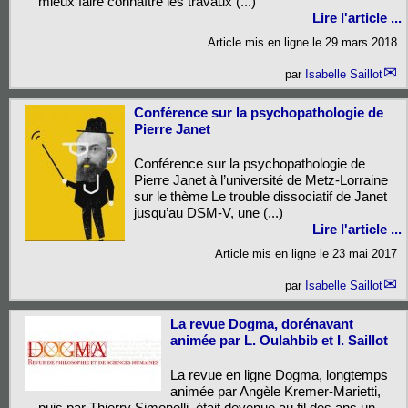
mieux faire connaître les travaux (...)
Lire l'article ...
Article mis en ligne le
29 mars 2018
par
Isabelle Saillot
Conférence sur la psychopathologie de
Pierre Janet
Conférence sur la psychopathologie de
Pierre Janet à l’université de Metz-Lorraine
sur le thème Le trouble dissociatif de Janet
jusqu’au DSM-V, une (...)
Lire l'article ...
Article mis en ligne le
23 mai 2017
par
Isabelle Saillot
La revue Dogma, dorénavant
animée par L. Oulahbib et I. Saillot
La revue en ligne Dogma, longtemps
animée par Angèle Kremer-Marietti,
puis par Thierry Simonelli, était devenue au fil des ans un