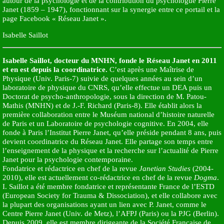
autour de la psychologie et de la contribution du psychologue Pierre
Janet (1859 – 1947), fonctionnant sur la synergie entre ce portail et la
page Facebook « Réseau Janet ».
Isabelle Saillot
Isabelle Saillot, docteur du MNHN, fonde le Réseau Janet en 2011
et en est depuis la coordinatrice.
C’est après une Maîtrise de
Physique (Univ. Paris-7) suivie de quelques années au sein d’un
laboratoire de physique du CNRS, qu’elle effectue un DEA puis un
Doctorat de psycho-anthropologie, sous la direction de M. Patou-
Mathis (MNHN) et de J.-F. Richard (Paris-8). Elle établit alors la
première collaboration entre le Muséum national d’histoire naturelle
de Paris et un Laboratoire de psychologie cognitive. En 2004, elle
fonde à Paris l’Institut Pierre Janet, qu’elle préside pendant 8 ans, puis
devient coordinatrice du Réseau Janet. Elle partage son temps entre
l’enseignement de la physique et la recherche sur l’actualité de Pierre
Janet pour la psychologie contemporaine.
Fondatrice et rédactrice en chef de la revue
Janetian Studies
(2004-
2010), elle est actuellement co-rédactrice en chef de la revue
Dogma
.
I. Saillot a été membre fondatrice et représentante France de l’ESTD
(European Society for Trauma & Dissociation), et elle collabore avec
la plupart des organisations ayant un lien avec P. Janet, comme le
Centre Pierre Janet (Univ. de Metz), l’AFPJ (Paris) ou la PJG (Berlin).
Depuis 2009, elle est membre dirigeante de la Société Française de