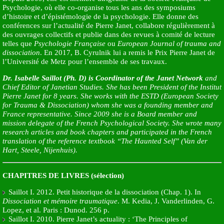
Psychologie, où elle co-organise tous les ans des symposiums
d’histoire et d’épistémologie de la psychologie. Elle donne des
conférences sur l’actualité de Pierre Janet, collabore régulièrement à
des ouvrages collectifs et publie dans des revues à comité de lecture
telles que
Psychologie Française
ou
European Journal of trauma and
dissociation
. En 2017, B. Cyrulnik lui a remis le Prix Pierre Janet de
l’Université de Metz pour l’ensemble de ses travaux.
Dr. Isabelle Saillot (Ph. D) is Coordinator of the Janet Network
and
Chief Editor of Janetian Studies. She has been President of the Institut
Pierre Janet for 8 years. She works with the ESTD (European Society
for Trauma & Dissociation) whom she was a founding member and
France representative. Since 2009 she is a Board member and
mission delegate of the French Psychological Society. She wrote many
research articles and book chapters and participated in the French
translation of the reference textbook “The Haunted Self” (Van der
Hart, Steele, Nijenhuis).
CHAPITRES DE LIVRES (sélection)
Saillot I. 2012. Petit historique de la dissociation (Chap. 1). In
Dissociation et mémoire traumatique
. M. Kedia, J. Vanderlinden, G.
Lopez, et al. Paris : Dunod. 256 p.
Saillot I. 2010. Pierre Janet’s actuality : ‘The Principles of