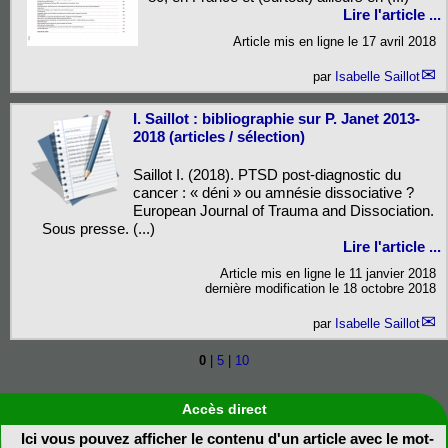
Lire l'article ...
Article mis en ligne le
17 avril 2018
par
Isabelle Saillot
I. Saillot : bibliographie sur P. Janet 2013-
2018 (articles / sélection)
Saillot I. (2018). PTSD post-diagnostic du
cancer : « déni » ou amnésie dissociative ?
European Journal of Trauma and Dissociation.
Sous presse. (...)
Lire l'article ...
Article mis en ligne le
11 janvier 2018
dernière modification le 18 octobre 2018
par
Isabelle Saillot
0
|
5
|
10
Accès direct
Ici vous pouvez afficher le contenu d'un article avec le mot-