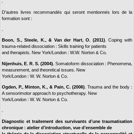
.
D’autres livres recommandés qui seront mentionnés lors de la
formation sont :
.
Boon, S., Steele, K., & Van der Hart, O. (2011)
. Coping with
trauma-related dissociation : Skills training for patients
and therapists. New York/London : W.W. Norton & Co.
Nijenhuis, E. R. S. (2004)
. Somatoform dissociation : Phenomena,
measurement, and theoretical issues. New
York/London : W. W. Norton & Co.
Ogden, P., Minton, K., & Pain, C. (2006)
. Trauma and the body :
A sensorimotor approach to psychotherapy. New
York/London : W. W. Norton & Co.
.
Diagnostic et traitement des survivants d’une traumatisation
chronique : atelier d’introduction, vue d’ensemble de
la théorie de la dissociation structurelle de la personnalité et