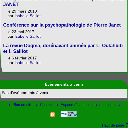
JANET
le 29 mars 2018
par
Isabelle Saillot
Conférence sur la psychopathologie de Pierre Janet
le 23 mai 2017
par
Isabelle Saillot
La revue Dogma, dorénavant animée par L. Oulahbib
et I. Saillot
le 6 février 2017
par
Isabelle Saillot
Évènements à venir
Pas d'évènements à venir
Plan du site
Contact
Espace rédacteurs
squelette
Haut de page