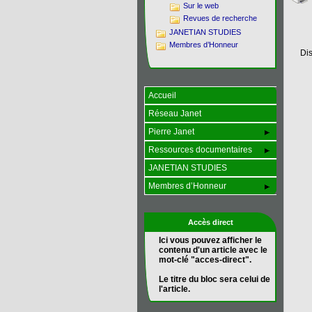
Sur le web
Revues de recherche
JANETIAN STUDIES
Membres d’Honneur
Di
Accueil
Réseau Janet
Pierre Janet
Ressources documentaires
JANETIAN STUDIES
Membres d’Honneur
Accès direct
Ici vous pouvez afficher le
contenu d'un article avec le
mot-clé "acces-direct".
Le titre du bloc sera celui de
l'article.