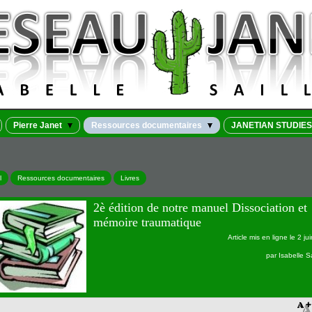
Pierre Janet
Ressources documentaires
JANETIAN STUDIES
l
Ressources documentaires
Livres
2è édition de notre manuel Dissociation et
mémoire traumatique
Article mis en ligne le
2 ju
par
Isabelle Sa