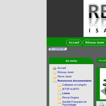
Accueil
Réseau Janet
Se connecter
Accuei
Au menu
Accueil
Réseau Janet
Pierre Janet
Ressources documentaires
Colloques et congrès
IETSP et AFPJ
Livres
Revue Dogma
Société Française de
Psychologie