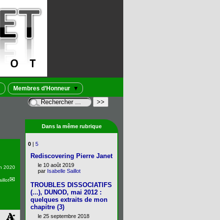
Membres d’Honneur
Dans la même rubrique
0
|
5
Rediscovering Pierre Janet
le 10 août 2019
in 2020
par
Isabelle Saillot
illot
TROUBLES DISSOCIATIFS
(...), DUNOD, mai 2012 :
quelques extraits de mon
chapitre (3)
le 25 septembre 2018