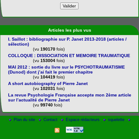
Articles les plus vus
I. Saillot : bibliographie sur P. Janet 2013-2018 (articles /
sélection)
(vu
190170
fois)
COLLOQUE : DISSOCIATION ET MEMOIRE TRAUMATIQUE
(vu
153004
fois)
MAI 2012 : sortie du livre sur le PSYCHOTRAUMATISME
(Dunod) dont j’ai fait le premier chapitre
(vu
104419
fois)
A short autobiography of Pierre Janet
(vu
102031
fois)
La revue Psychologie Française accepte mon 2ème article
sur l’actualité de Pierre Janet
(vu
99740
fois)
Plan du site
Contact
Espace rédacteurs
squelette