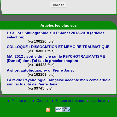
Articles les plus vus
I. Saillot : bibliographie sur P. Janet 2013-2018 (articles /
sélection)
(vu
190220
fois)
COLLOQUE : DISSOCIATION ET MEMOIRE TRAUMATIQUE
(vu
153007
fois)
MAI 2012 : sortie du livre sur le PSYCHOTRAUMATISME
(Dunod) dont j’ai fait le premier chapitre
(vu
104423
fois)
A short autobiography of Pierre Janet
(vu
102109
fois)
La revue Psychologie Française accepte mon 2ème article
sur l’actualité de Pierre Janet
(vu
99745
fois)
Plan du site
Contact
Espace rédacteurs
squelette