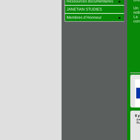
Dis
Ressources documentaires
Un 
JANETIAN STUDIES
not
La 
Membres d’Honneur
cont
Il 
pa
Ru