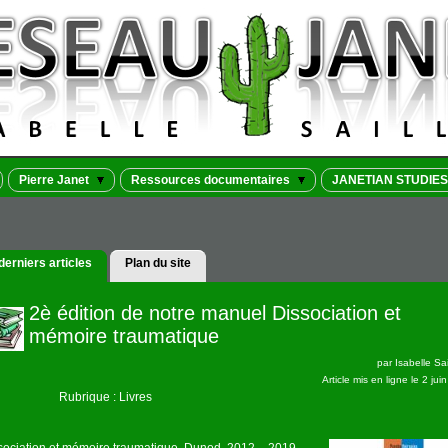
Pierre Janet
Ressources documentaires
JANETIAN STUDIES
derniers articles
Plan du site
2è édition de notre manuel Dissociation et
mémoire traumatique
par
Isabelle Sai
Article mis en ligne le
2 jui
Rubrique : Livres