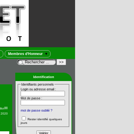
Membres d’Honneur
Identification
Identifiants personnels
Login ou adresse email :
Mot de passe :
llot
mot de passe oublié ?
n 2020
Rester identifié quelques
jours