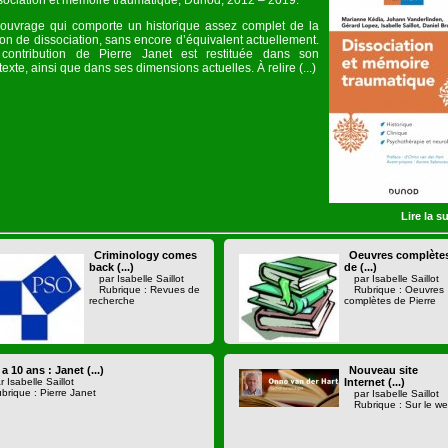
sociation et mémoire traumatique, Dunod, 2012 – 2019.
ouvrage qui comporte un historique assez complet de la
ion de dissociation, sans encore d’équivalent actuellement.
contribution de Pierre Janet est restituée dans son
exte, ainsi que dans ses dimensions actuelles. À relire (...)
Lire la su
Criminology comes
Oeuvres complète
back (...)
de (...)
par Isabelle Saillot
par Isabelle Saillot
Rubrique : Revues de
Rubrique : Oeuvres
recherche
complètes de Pierre
y a 10 ans : Janet (...)
Nouveau site
r Isabelle Saillot
Internet (...)
brique : Pierre Janet
par Isabelle Saillot
Rubrique : Sur le w