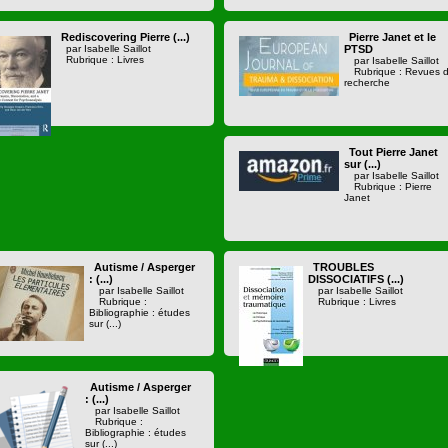
Rediscovering Pierre (...)
Pierre Janet et le
par Isabelle Saillot
PTSD
Rubrique : Livres
par Isabelle Saillot
Rubrique : Revues 
recherche
Tout Pierre Janet
sur (...)
par Isabelle Saillot
Rubrique : Pierre
Janet
Autisme / Asperger
TROUBLES
: (...)
DISSOCIATIFS (...)
par Isabelle Saillot
par Isabelle Saillot
Rubrique :
Rubrique : Livres
Bibliographie : études
sur (...)
Autisme / Asperger
: (...)
par Isabelle Saillot
Rubrique :
Bibliographie : études
sur (...)