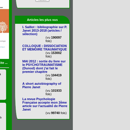
Articles les plus vus
I. Saillot : bibliographie sur P.
Janet 2013-2018 (articles /
sélection)
(vu
190097
fois)
COLLOQUE : DISSOCIATION
ET MEMOIRE TRAUMATIQUE
(vu
153002
fois)
MAI 2012 : sortie du livre sur
ite ...
le PSYCHOTRAUMATISME
(Dunod) dont j’ai fait le
premier chapitre
s
(vu
104419
fois)
A short autobiography of
Pierre Janet
(vu
101933
fois)
La revue Psychologie
Française accepte mon 2ème
article sur l’actualité de Pierre
Janet
(vu
99740
fois)
eb