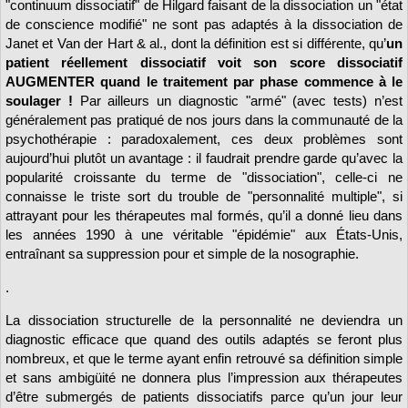
"continuum dissociatif" de Hilgard faisant de la dissociation un "état
de conscience modifié" ne sont pas adaptés à la dissociation de
Janet et Van der Hart & al., dont la définition est si différente, qu’
un
patient réellement dissociatif voit son score dissociatif
AUGMENTER quand le traitement par phase commence à le
soulager !
Par ailleurs un diagnostic "armé" (avec tests) n’est
généralement pas pratiqué de nos jours dans la communauté de la
psychothérapie : paradoxalement, ces deux problèmes sont
aujourd’hui plutôt un avantage : il faudrait prendre garde qu’avec la
popularité croissante du terme de "dissociation", celle-ci ne
connaisse le triste sort du trouble de "personnalité multiple", si
attrayant pour les thérapeutes mal formés, qu’il a donné lieu dans
les années 1990 à une véritable "épidémie" aux États-Unis,
entraînant sa suppression pour et simple de la nosographie.
.
La dissociation structurelle de la personnalité ne deviendra un
diagnostic efficace que quand des outils adaptés se feront plus
nombreux, et que le terme ayant enfin retrouvé sa définition simple
et sans ambigüité ne donnera plus l’impression aux thérapeutes
d’être submergés de patients dissociatifs parce qu’un jour leur