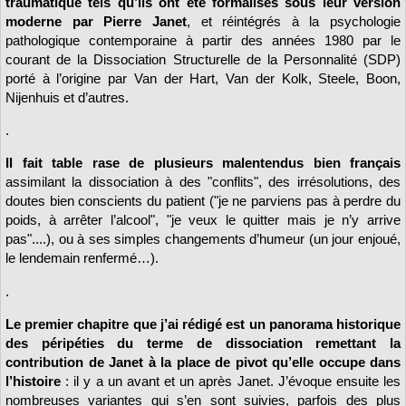
traumatique tels qu’ils ont été formalisés sous leur version
moderne par Pierre Janet
, et réintégrés à la psychologie
pathologique contemporaine à partir des années 1980 par le
courant de la Dissociation Structurelle de la Personnalité (SDP)
porté à l’origine par Van der Hart, Van der Kolk, Steele, Boon,
Nijenhuis et d’autres.
.
Il fait table rase de plusieurs malentendus bien français
assimilant la dissociation à des "conflits", des irrésolutions, des
doutes bien conscients du patient ("je ne parviens pas à perdre du
poids, à arrêter l’alcool", "je veux le quitter mais je n’y arrive
pas"....), ou à ses simples changements d’humeur (un jour enjoué,
le lendemain renfermé…).
.
Le premier chapitre que j’ai rédigé est un panorama historique
des péripéties du terme de dissociation remettant la
contribution de Janet à la place de pivot qu’elle occupe dans
l’histoire
: il y a un avant et un après Janet. J’évoque ensuite les
nombreuses variantes qui s’en sont suivies, parfois des plus