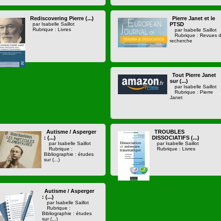
Rediscovering Pierre (...)
Pierre Janet et le
par Isabelle Saillot
PTSD
Rubrique : Livres
par Isabelle Saillot
Rubrique : Revues 
recherche
Tout Pierre Janet
sur (...)
par Isabelle Saillot
Rubrique : Pierre
Janet
Autisme / Asperger
TROUBLES
: (...)
DISSOCIATIFS (...)
par Isabelle Saillot
par Isabelle Saillot
Rubrique :
Rubrique : Livres
Bibliographie : études
sur (...)
Autisme / Asperger
: (...)
par Isabelle Saillot
Rubrique :
Bibliographie : études
sur (...)