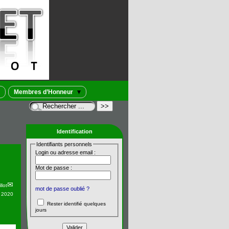
Membres d’Honneur
Identification
Identifiants personnels
Login ou adresse email :
Mot de passe :
llot
mot de passe oublié ?
n 2020
Rester identifié quelques
jours