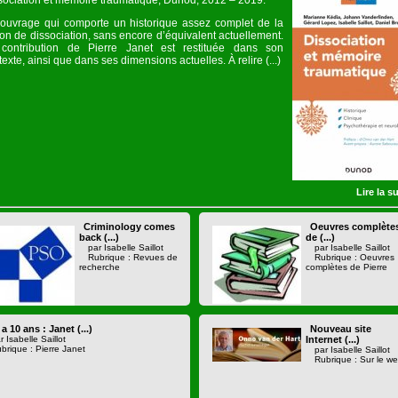
sociation et mémoire traumatique, Dunod, 2012 – 2019.
ouvrage qui comporte un historique assez complet de la
ion de dissociation, sans encore d’équivalent actuellement.
contribution de Pierre Janet est restituée dans son
exte, ainsi que dans ses dimensions actuelles. À relire (...)
Lire la su
Criminology comes
Oeuvres complète
back (...)
de (...)
par Isabelle Saillot
par Isabelle Saillot
Rubrique : Revues de
Rubrique : Oeuvres
recherche
complètes de Pierre
y a 10 ans : Janet (...)
Nouveau site
r Isabelle Saillot
Internet (...)
brique : Pierre Janet
par Isabelle Saillot
Rubrique : Sur le w