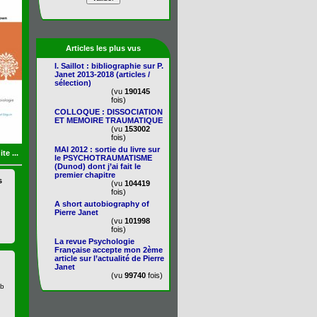
Articles les plus vus
I. Saillot : bibliographie sur P.
Janet 2013-2018 (articles /
sélection)
(vu
190145
fois)
COLLOQUE : DISSOCIATION
ET MEMOIRE TRAUMATIQUE
(vu
153002
fois)
MAI 2012 : sortie du livre sur
ite ...
le PSYCHOTRAUMATISME
(Dunod) dont j’ai fait le
premier chapitre
s
(vu
104419
fois)
A short autobiography of
Pierre Janet
(vu
101998
fois)
La revue Psychologie
Française accepte mon 2ème
article sur l’actualité de Pierre
Janet
(vu
99740
fois)
eb