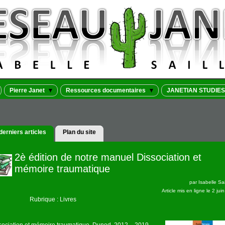
Pierre Janet
Ressources documentaires
JANETIAN STUDIES
derniers articles
Plan du site
2è édition de notre manuel Dissociation et
mémoire traumatique
par
Isabelle Sai
Article mis en ligne le
2 jui
Rubrique : Livres