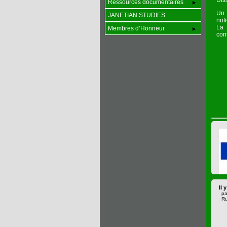
Dis
Ressources documentaires
Un 
JANETIAN STUDIES
not
La 
Membres d’Honneur
cont
Il 
pa
Ru