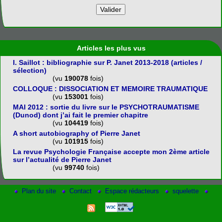
Articles les plus vus
I. Saillot : bibliographie sur P. Janet 2013-2018 (articles /
sélection)
(vu
190078
fois)
COLLOQUE : DISSOCIATION ET MEMOIRE TRAUMATIQUE
(vu
153001
fois)
MAI 2012 : sortie du livre sur le PSYCHOTRAUMATISME
(Dunod) dont j’ai fait le premier chapitre
(vu
104419
fois)
A short autobiography of Pierre Janet
(vu
101915
fois)
La revue Psychologie Française accepte mon 2ème article
sur l’actualité de Pierre Janet
(vu
99740
fois)
Plan du site
Contact
Espace rédacteurs
squelette