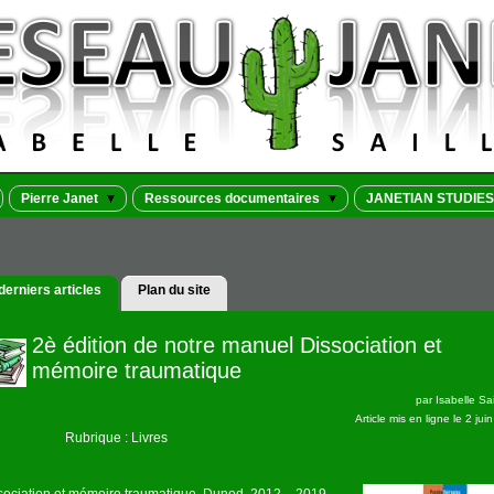
Pierre Janet
Ressources documentaires
JANETIAN STUDIES
derniers articles
Plan du site
2è édition de notre manuel Dissociation et
mémoire traumatique
par
Isabelle Sai
Article mis en ligne le
2 jui
Rubrique : Livres