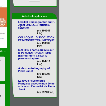
Articles les plus vus
I. Saillot : bibliographie sur P.
Janet 2013-2018 (articles /
sélection)
(vu
190145
fois)
COLLOQUE : DISSOCIATION
ET MEMOIRE TRAUMATIQUE
(vu
153002
fois)
MAI 2012 : sortie du livre sur
ite ...
le PSYCHOTRAUMATISME
(Dunod) dont j’ai fait le
premier chapitre
s
(vu
104419
fois)
A short autobiography of
Pierre Janet
(vu
101998
fois)
La revue Psychologie
Française accepte mon 2ème
article sur l’actualité de Pierre
Janet
(vu
99740
fois)
eb