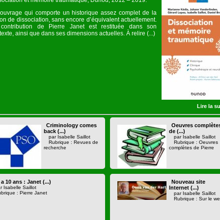
sociation et mémoire traumatique, Dunod, 2012 – 2019.
ouvrage qui comporte un historique assez complet de la
ion de dissociation, sans encore d’équivalent actuellement.
contribution de Pierre Janet est restituée dans son
exte, ainsi que dans ses dimensions actuelles. À relire (...)
Lire la su
Criminology comes
Oeuvres complète
back (...)
de (...)
par Isabelle Saillot
par Isabelle Saillot
Rubrique : Revues de
Rubrique : Oeuvres
recherche
complètes de Pierre
y a 10 ans : Janet (...)
Nouveau site
r Isabelle Saillot
Internet (...)
brique : Pierre Janet
par Isabelle Saillot
Rubrique : Sur le w