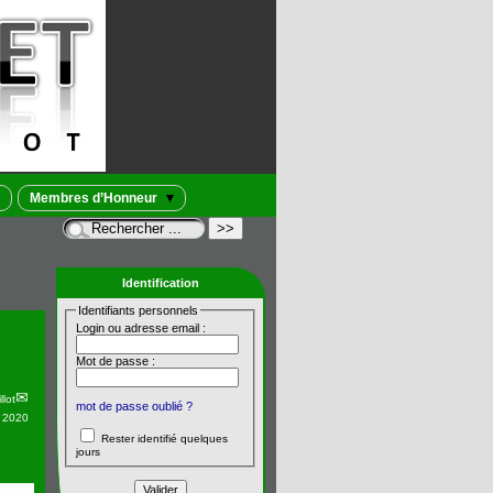
Membres d’Honneur
Identification
Identifiants personnels
Login ou adresse email :
Mot de passe :
llot
mot de passe oublié ?
n 2020
Rester identifié quelques
jours