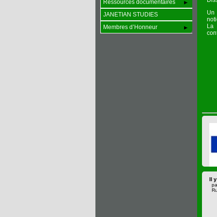
Dis
Ressources documentaires
Un 
JANETIAN STUDIES
not
La 
Membres d’Honneur
cont
Il 
pa
Ru