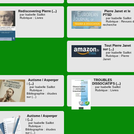
Rediscovering Pierre (...)
Pierre Janet et le
par Isabelle Saillot
PTSD
Rubrique : Livres
par Isabelle Saillot
Rubrique : Revues 
recherche
Tout Pierre Janet
sur (...)
par Isabelle Saillot
Rubrique : Pierre
Janet
Autisme / Asperger
TROUBLES
: (...)
DISSOCIATIFS (...)
par Isabelle Saillot
par Isabelle Saillot
Rubrique :
Rubrique : Livres
Bibliographie : études
sur (...)
Autisme / Asperger
: (...)
par Isabelle Saillot
Rubrique :
Bibliographie : études
sur (...)