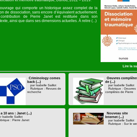
sociation et mémoire traumatique, Dunod, 2012 – 2019.
ouvrage qui comporte un historique assez complet de la
ion de dissociation, sans encore d’équivalent actuellement.
contribution de Pierre Janet est restituée dans son
exte, ainsi que dans ses dimensions actuelles. À relire (...)
Lire la su
Criminology comes
Oeuvres complète
back (...)
de (...)
par Isabelle Saillot
par Isabelle Saillot
Rubrique : Revues de
Rubrique : Oeuvres
recherche
complètes de Pierre
y a 10 ans : Janet (...)
Nouveau site
r Isabelle Saillot
Internet (...)
brique : Pierre Janet
par Isabelle Saillot
Rubrique : Sur le w