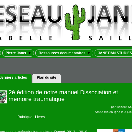
Pierre Janet
Ressources documentaires
JANETIAN STUDIES
derniers articles
Plan du site
2è édition de notre manuel Dissociation et
mémoire traumatique
par
Isabelle Sai
Article mis en ligne le
2 jui
Rubrique : Livres