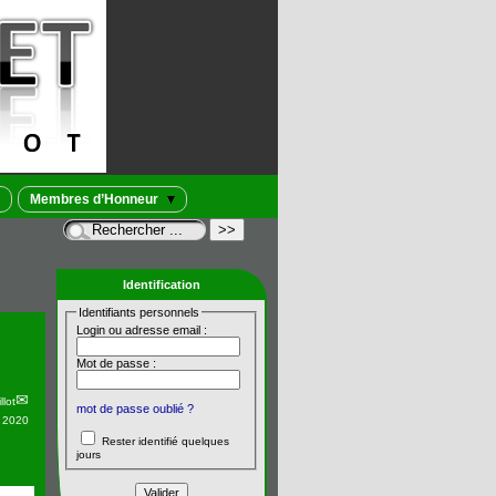
Membres d’Honneur
Identification
Identifiants personnels
Login ou adresse email :
Mot de passe :
llot
mot de passe oublié ?
n 2020
Rester identifié quelques
jours