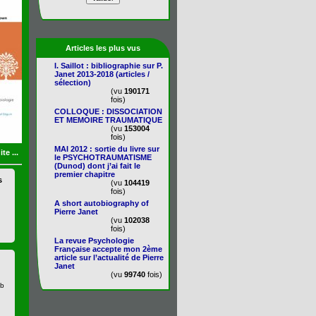
Articles les plus vus
I. Saillot : bibliographie sur P.
Janet 2013-2018 (articles /
sélection)
(vu
190171
fois)
COLLOQUE : DISSOCIATION
ET MEMOIRE TRAUMATIQUE
(vu
153004
fois)
MAI 2012 : sortie du livre sur
ite ...
le PSYCHOTRAUMATISME
(Dunod) dont j’ai fait le
premier chapitre
s
(vu
104419
fois)
A short autobiography of
Pierre Janet
(vu
102038
fois)
La revue Psychologie
Française accepte mon 2ème
article sur l’actualité de Pierre
Janet
(vu
99740
fois)
eb