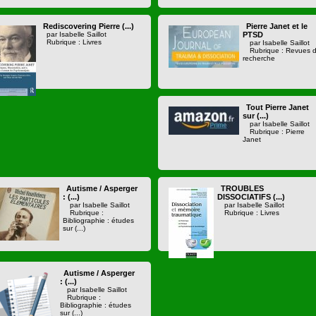
Rediscovering Pierre (...)
Pierre Janet et le
par Isabelle Saillot
PTSD
Rubrique : Livres
par Isabelle Saillot
Rubrique : Revues 
recherche
Tout Pierre Janet
sur (...)
par Isabelle Saillot
Rubrique : Pierre
Janet
Autisme / Asperger
TROUBLES
: (...)
DISSOCIATIFS (...)
par Isabelle Saillot
par Isabelle Saillot
Rubrique :
Rubrique : Livres
Bibliographie : études
sur (...)
Autisme / Asperger
: (...)
par Isabelle Saillot
Rubrique :
Bibliographie : études
sur (...)