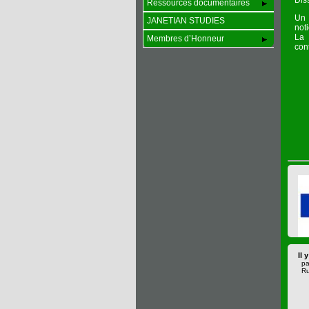
Dis
Ressources documentaires
Un 
JANETIAN STUDIES
not
La 
Membres d’Honneur
cont
Il 
pa
Ru