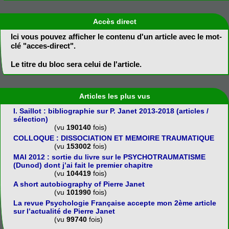
Accès direct
Ici vous pouvez afficher le contenu d'un article avec le mot-
clé "acces-direct".
Le titre du bloc sera celui de l'article.
Articles les plus vus
I. Saillot : bibliographie sur P. Janet 2013-2018 (articles /
sélection)
(vu
190140
fois)
COLLOQUE : DISSOCIATION ET MEMOIRE TRAUMATIQUE
(vu
153002
fois)
MAI 2012 : sortie du livre sur le PSYCHOTRAUMATISME
(Dunod) dont j’ai fait le premier chapitre
(vu
104419
fois)
A short autobiography of Pierre Janet
(vu
101990
fois)
La revue Psychologie Française accepte mon 2ème article
sur l’actualité de Pierre Janet
(vu
99740
fois)