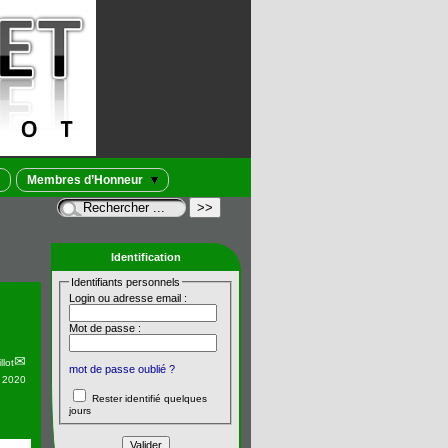
Membres d’Honneur
Identification
Identifiants personnels
Login ou adresse email :
Mot de passe :
llot
mot de passe oublié ?
n 2020
Rester identifié quelques
jours