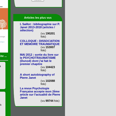
Articles les plus vus
I. Saillot : bibliographie sur P.
Janet 2013-2018 (articles /
sélection)
(vu
190201
fois)
COLLOQUE : DISSOCIATION
ET MEMOIRE TRAUMATIQUE
(vu
153007
fois)
MAI 2012 : sortie du livre sur
ite ...
le PSYCHOTRAUMATISME
(Dunod) dont j’ai fait le
premier chapitre
s
(vu
104423
fois)
A short autobiography of
Pierre Janet
(vu
102088
fois)
La revue Psychologie
Française accepte mon 2ème
article sur l’actualité de Pierre
Janet
(vu
99744
fois)
eb