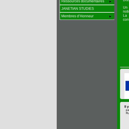
Dis
Ressources documentaires
Un 
JANETIAN STUDIES
not
La 
Membres d’Honneur
cont
Il 
pa
Ru