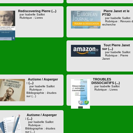
Rediscovering Pierre (...)
Pierre Janet et le
par Isabelle Saillot
PTSD
Rubrique : Livres
par Isabelle Saillot
Rubrique : Revues 
recherche
Tout Pierre Janet
sur (...)
par Isabelle Saillot
Rubrique : Pierre
Janet
Autisme / Asperger
TROUBLES
: (...)
DISSOCIATIFS (...)
par Isabelle Saillot
par Isabelle Saillot
Rubrique :
Rubrique : Livres
Bibliographie : études
sur (...)
Autisme / Asperger
: (...)
par Isabelle Saillot
Rubrique :
Bibliographie : études
sur (...)