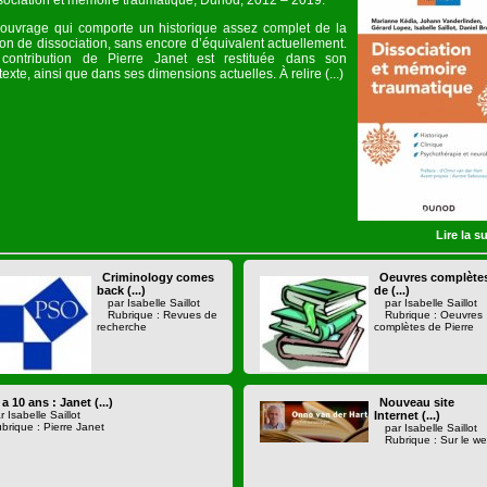
sociation et mémoire traumatique, Dunod, 2012 – 2019.
ouvrage qui comporte un historique assez complet de la
ion de dissociation, sans encore d’équivalent actuellement.
contribution de Pierre Janet est restituée dans son
exte, ainsi que dans ses dimensions actuelles. À relire (...)
Lire la su
Criminology comes
Oeuvres complète
back (...)
de (...)
par Isabelle Saillot
par Isabelle Saillot
Rubrique : Revues de
Rubrique : Oeuvres
recherche
complètes de Pierre
y a 10 ans : Janet (...)
Nouveau site
r Isabelle Saillot
Internet (...)
brique : Pierre Janet
par Isabelle Saillot
Rubrique : Sur le w