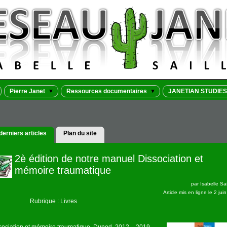
Pierre Janet
Ressources documentaires
JANETIAN STUDIES
derniers articles
Plan du site
2è édition de notre manuel Dissociation et
mémoire traumatique
par
Isabelle Sai
Article mis en ligne le
2 jui
Rubrique : Livres