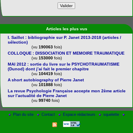
Articles les plus vus
I. Saillot : bibliographie sur P. Janet 2013-2018 (articles /
sélection)
(vu
190063
fois)
COLLOQUE : DISSOCIATION ET MEMOIRE TRAUMATIQUE
(vu
153000
fois)
MAI 2012 : sortie du livre sur le PSYCHOTRAUMATISME
(Dunod) dont j’ai fait le premier chapitre
(vu
104419
fois)
A short autobiography of Pierre Janet
(vu
101888
fois)
La revue Psychologie Française accepte mon 2ème article
sur l’actualité de Pierre Janet
(vu
99740
fois)
Plan du site
Contact
Espace rédacteurs
squelette