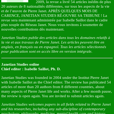
2009, la revue a livré 54 articles inédits de plus
20 auteurs de 8 nationalités différentes, sur tous les aspects de la vie
et de l’œuvre de Pierre Janet. APRÈS QUELQUES MOIS DE
CARENCE, JANETIAN STUDIES RÉ-OUVRE SA TRIBUNE ! La
revue sera maintenant administrée par Isabelle Saillot dans le cadre
plus souple du Réseau Janet. Nous vous invitons à soumettre de
nouvelles contributions dès maintenant.
Janetian Studies publie des articles dans tous les domaines relatifs à
la vie et aux travaux de Pierre Janet. Les articles peuvent être en
anglais, en français ou en espagnol. Tous les articles sélectionnés
pour publication sont en accès libre en version intégrale.
Janetian Studies online
Chief editor : Isabelle Saillot, Ph. D.
Janetian Studies was founded in 2004 under the Institut Pierre Janet
with Isabelle Saillot as the Chief editor. The review has publicated 54
articles of more than 20 authors from 8 different countries, about
many aspects of Pierre Janet life and works. After a few month pause,
the review is open again. You are invited to submit articles again.
Janetian Studies welcomes papers in all fields related to Pierre Janet
and his researches, including any sub-discipline of contemporary
psychology, philosophy, medicine, mental health care and history.