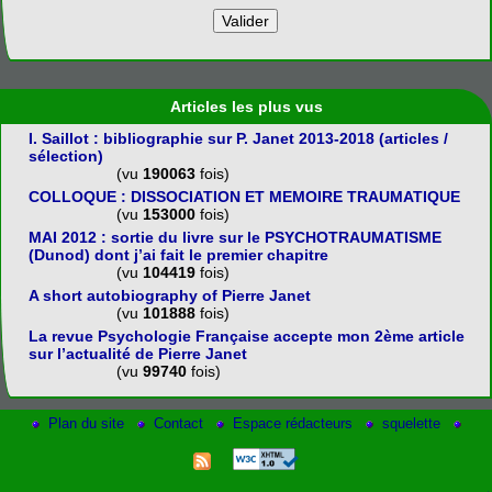
Articles les plus vus
I. Saillot : bibliographie sur P. Janet 2013-2018 (articles /
sélection)
(vu
190063
fois)
COLLOQUE : DISSOCIATION ET MEMOIRE TRAUMATIQUE
(vu
153000
fois)
MAI 2012 : sortie du livre sur le PSYCHOTRAUMATISME
(Dunod) dont j’ai fait le premier chapitre
(vu
104419
fois)
A short autobiography of Pierre Janet
(vu
101888
fois)
La revue Psychologie Française accepte mon 2ème article
sur l’actualité de Pierre Janet
(vu
99740
fois)
Plan du site
Contact
Espace rédacteurs
squelette